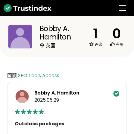
Bobby A.
1
0
Hamilton
评论
有用
英国
回顾
SEO Tools Access
Bobby A. Hamilton
2025.05.29
Outclass packages