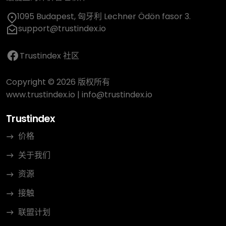
1095 Budapest, 匈牙利 Lechner Ödön fasor 3.
support@trustindex.io
Trustindex 社区
Copyright © 2026 版权所有
www.trustindex.io
|
info@trustindex.io
Trustindex
价格
关于我们
资源
接触
联盟计划