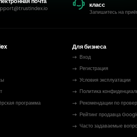
лектронная почта
класс
pport@trustindex.io
Запишитесь на приё
dex
Для бизнеса
Вход
Регистрация
сы
Условия эксплуатации
т
Политика конфиденциал
ёрская программа
Рекомендации по провер
Рейтинг продавца Googl
Часто задаваемые вопр