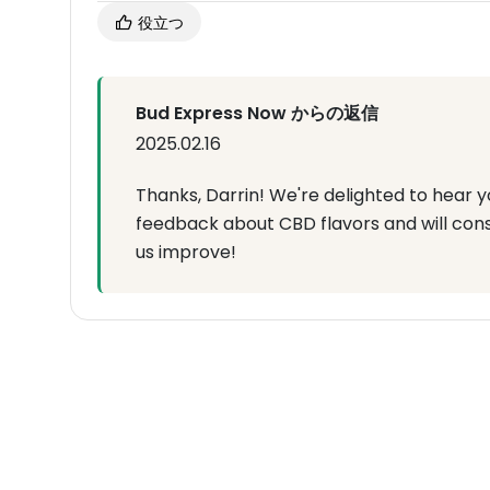
役立つ
Bud Express Now からの返信
2025.02.16
Thanks, Darrin! We're delighted to hear 
feedback about CBD flavors and will cons
us improve!