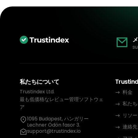
メ
su
私たちについて
Trustin
Trustindex Ltd.
料金
最も低価格なレビュー管理ソフトウェ
私たち
ア
リソー
1095 Budapest, ハンガリー
Lechner Ödön fasor 3.
連絡先
support@trustindex.io