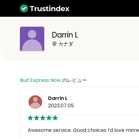
Darrin L
カナダ
Bud Express Now
のレビュー
Darrin L
2023.07.05
Awesome service. Good choices I'd love more