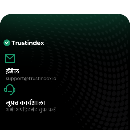
ईमेल
support@trustindex.io
मुफ़्त कार्यशाला
अभी अपॉइंटमेंट बुक करें