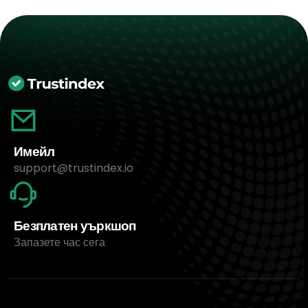
Имейл
support@trustindex.io
Безплатен уъркшоп
Запазете час сега