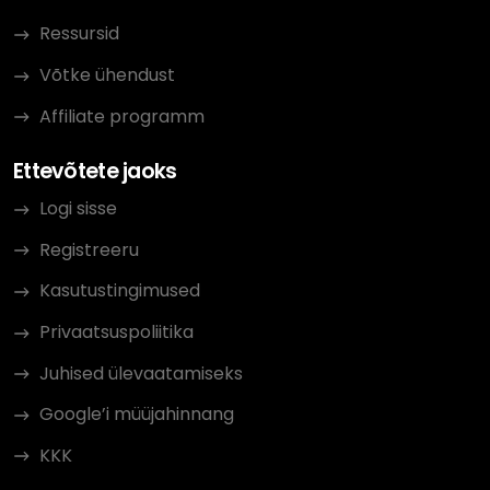
Ressursid
Võtke ühendust
Affiliate programm
Ettevõtete jaoks
Logi sisse
Registreeru
Kasutustingimused
Privaatsuspoliitika
Juhised ülevaatamiseks
Google’i müüjahinnang
KKK