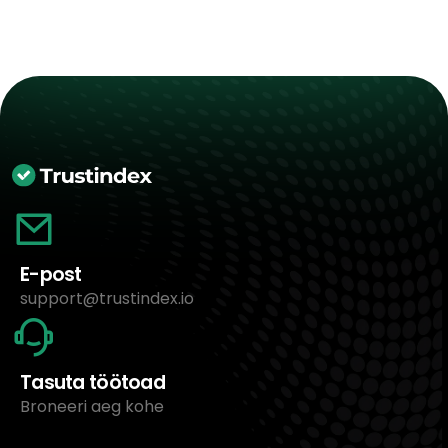
E-post
support@trustindex.io
Tasuta töötoad
Broneeri aeg kohe