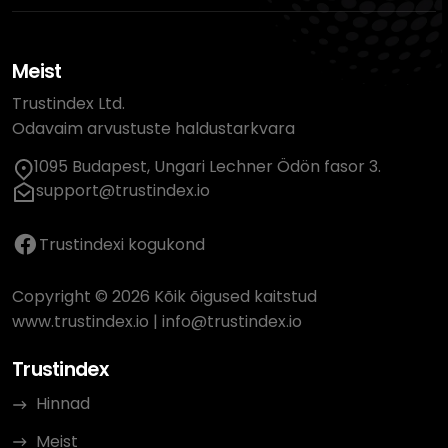
Meist
Trustindex Ltd.
Odavaim arvustuste haldustarkvara
1095 Budapest, Ungari Lechner Ödön fasor 3.
support@trustindex.io
Trustindexi kogukond
Copyright © 2026 Kõik õigused kaitstud
www.trustindex.io
|
info@trustindex.io
Trustindex
Hinnad
Meist