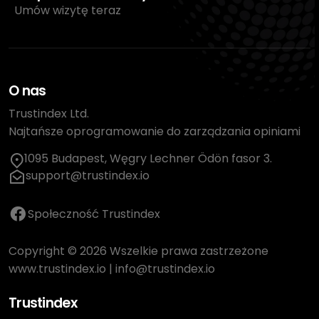
Umów wizytę teraz
O nas
Trustindex Ltd.
Najtańsze oprogramowanie do zarządzania opiniami
1095 Budapest, Węgry Lechner Ödön fasor 3.
support@trustindex.io
Społeczność Trustindex
Copyright © 2026 Wszelkie prawa zastrzeżone
www.trustindex.io
|
info@trustindex.io
Trustindex