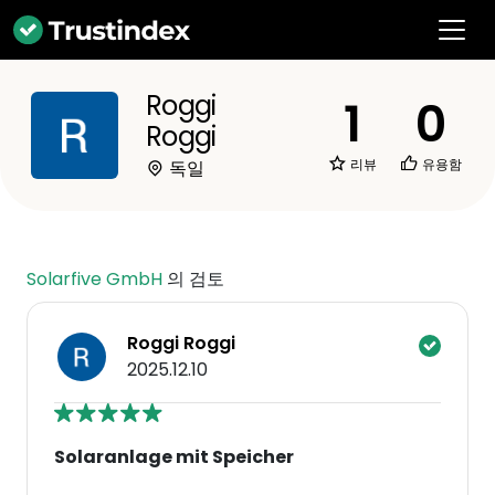
Roggi
1
0
Roggi
리뷰
유용함
독일
Solarfive GmbH
의 검토
Roggi Roggi
2025.12.10
Solaranlage mit Speicher