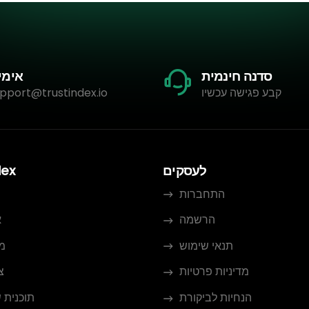
סדנה חינמית
אימי
קבע פגישה עכשיו
pport@trustindex.io
לעסקים
dex
התחברות
הרשמה
א
תנאי שימוש
מ
מדיניות פרטיות
צ
הנחיות לביקורת
תוכנית 