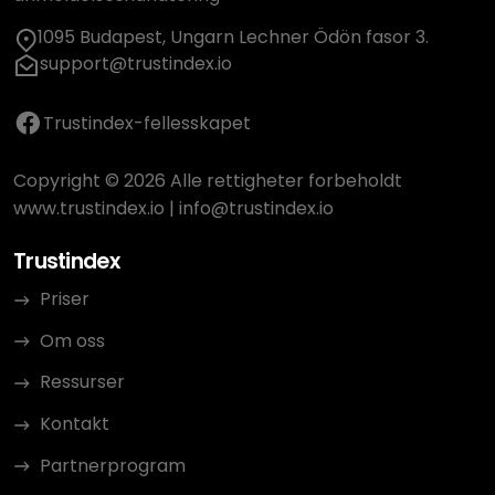
1095 Budapest, Ungarn Lechner Ödön fasor 3.
support@trustindex.io
Trustindex-fellesskapet
Copyright © 2026 Alle rettigheter forbeholdt
www.trustindex.io
|
info@trustindex.io
Trustindex
Priser
Om oss
Ressurser
Kontakt
Partnerprogram