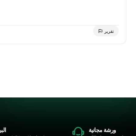
تقرير
ورشة مجانية
البر