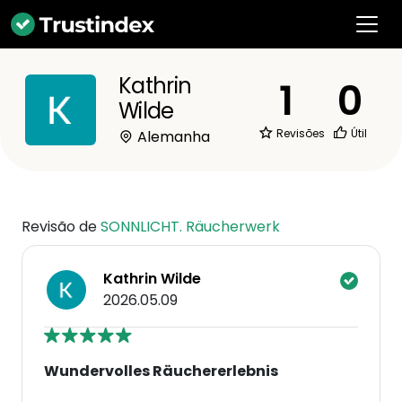
Kathrin
1
0
Wilde
Revisões
Útil
Alemanha
Revisão de
SONNLICHT. Räucherwerk
Kathrin Wilde
2026.05.09
Wundervolles Räuchererlebnis