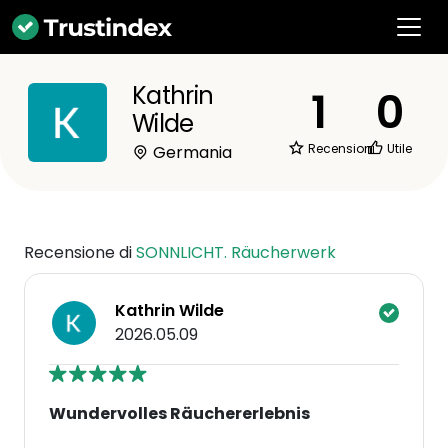
Kathrin
1
0
Wilde
Recensioni
Utile
Germania
Recensione di
SONNLICHT. Räucherwerk
Kathrin Wilde
2026.05.09
Wundervolles Räuchererlebnis