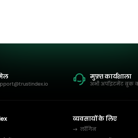
मेल
मुफ़्त कार्यशाला
pport@trustindex.io
अभी अपॉइंटमेंट बुक क
dex
व्यवसायों के लिए
लॉगिन