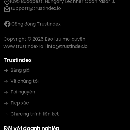
1095 Budapest, Hungary Lechner Ödön fasor 3.
support@trustindex.io
Cộng đồng Trustindex
Copyright © 2026 Bảo lưu mọi quyền
www.trustindex.io
|
info@trustindex.io
Trustindex
Bảng giá
Về chúng tôi
Tài nguyên
Tiếp xúc
Chương trình liên kết
Đối với doanh nghiệp