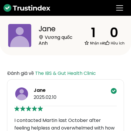
1
0
Jane
Vương quốc
Anh
Nhận xét
Hữu ích
Đánh giá về
The IBS & Gut Health Clinic
Jane
2025.02.10
I contacted Martin last October after
feeling helpless and overwhelmed with how