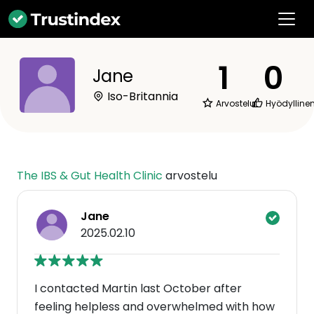
1
0
Jane
Iso-Britannia
Arvostelut
Hyödylline
The IBS & Gut Health Clinic
arvostelu
Jane
2025.02.10
I contacted Martin last October after
feeling helpless and overwhelmed with how