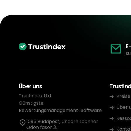
E
su
Über uns
Trustin
Trustindex Ltd.
Preise
Günstigste
Über 
Bewertungsmanagement-Software
Resso
1095 Budapest, Ungarn Lechner
Ödön fasor 3.
Konta