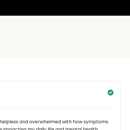
ng helpless and overwhelmed with how symptoms
ienced were impacting my daily life and mental health.