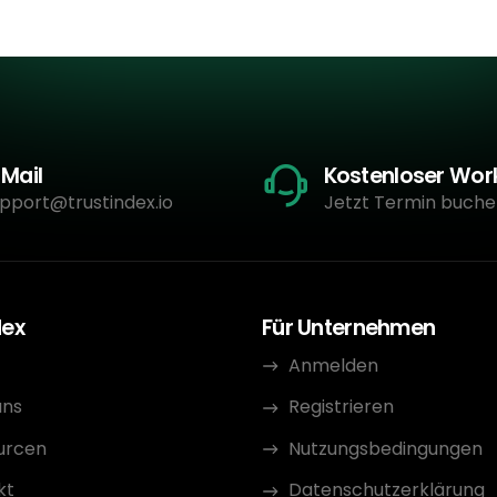
-Mail
Kostenloser Wo
pport@trustindex.io
Jetzt Termin buche
dex
Für Unternehmen
Anmelden
uns
Registrieren
urcen
Nutzungsbedingungen
kt
Datenschutzerklärung