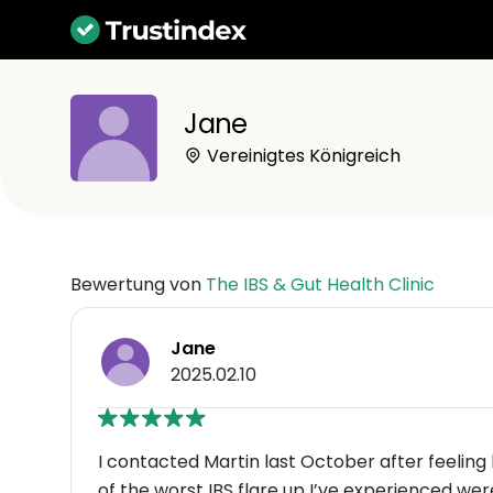
Jane
Vereinigtes Königreich
Bewertung von
The IBS & Gut Health Clinic
Jane
2025.02.10
I contacted Martin last October after feeli
of the worst IBS flare up I’ve exper