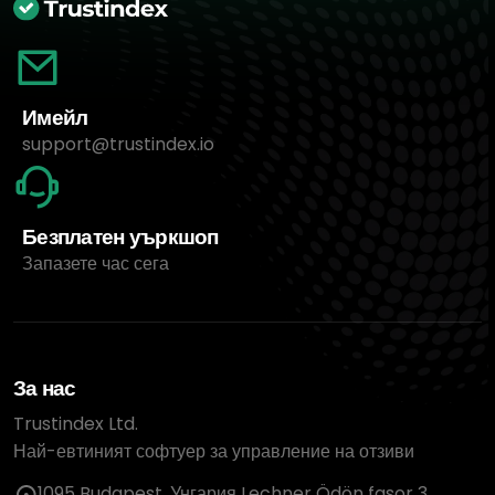
Имейл
support@trustindex.io
Безплатен уъркшоп
Запазете час сега
За нас
Trustindex Ltd.
Най-евтиният софтуер за управление на отзиви
1095 Budapest, Унгария Lechner Ödön fasor 3.