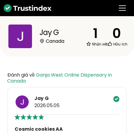
1
0
Jay G
Canada
Nhận xét
Hữu ích
Đánh giá về
Ganja West Online Dispensary in
Canada
Jay G
2026.05.05
Cosmic cookies AA