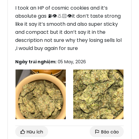
I took an HP of cosmic cookies and it’s
absolute gas ⛽️👁️👃🏻👁️it don’t taste strong
like it say it’s smooth and also super sticky
and compact but it don’t say it in the
description not sure why they losing sells lol
,I would buy again for sure
Ngày trải nghiệm:
05 May, 2026
Hữu ích
Báo cáo