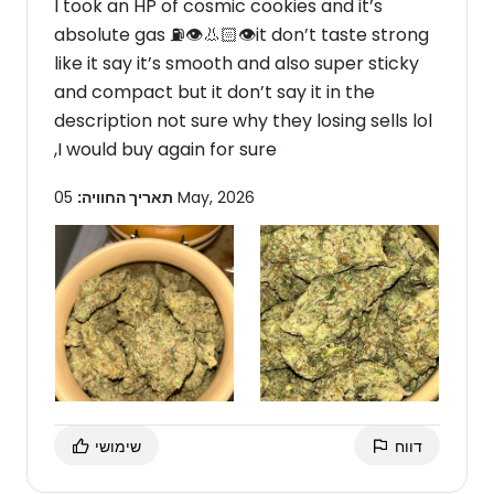
I took an HP of cosmic cookies and it’s
absolute gas ⛽️👁️👃🏻👁️it don’t taste strong
like it say it’s smooth and also super sticky
and compact but it don’t say it in the
description not sure why they losing sells lol
,I would buy again for sure
05 May, 2026
תאריך החוויה:
דווח
שימושי