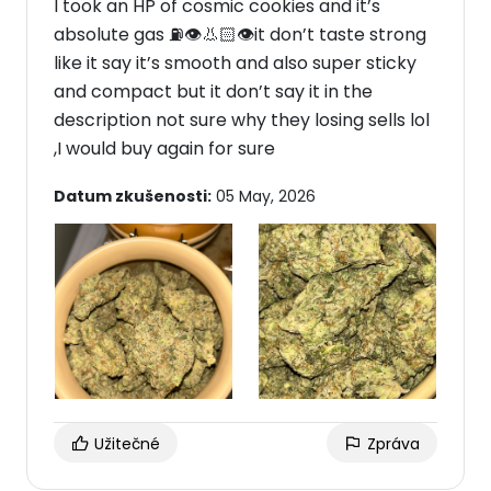
I took an HP of cosmic cookies and it’s
absolute gas ⛽️👁️👃🏻👁️it don’t taste strong
like it say it’s smooth and also super sticky
and compact but it don’t say it in the
description not sure why they losing sells lol
,I would buy again for sure
Datum zkušenosti:
05 May, 2026
Užitečné
Zpráva