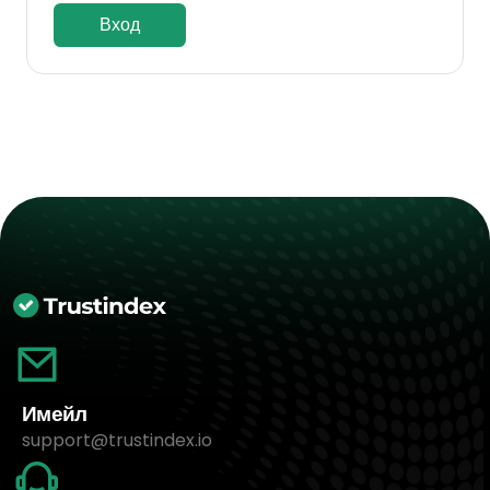
Вход
Имейл
support@trustindex.io