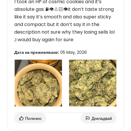
I took an HP of cosmic cookies and it’s
absolute gas ⛽️👁️👃🏻👁️it don’t taste strong
like it say it’s smooth and also super sticky
and compact but it don’t say it in the
description not sure why they losing sells lol
,I would buy again for sure
Дата на преживяване:
05 May, 2026
Полезно
Докладвай