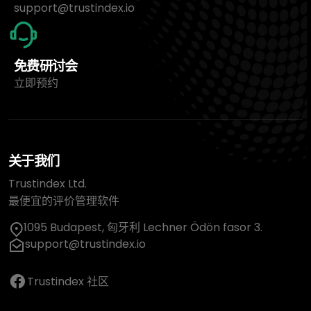
Kommunikation absolut notwendig ist.
support@trustindex.io
Patienten sollten sich jederzeit sicher fühlen
können, und das unabhängig davon, welche
免费研讨会
Sprache sie sprechen oder verstehen.
立即预约
Fazit
Ich möchte mit diesem Bericht keine
关于我们
pauschale Verurteilung aussprechen,
Trustindex Ltd.
sondern einen persönlichen Eindruck
最便宜的评价管理软件
schildern, der für mich im Nachhinein
belastend war. Transparenz, Würde und
1095 Budapest, 匈牙利 Lechner Ödön fasor 3.
professionelle Kommunikation sind aus
support@trustindex.io
meiner Sicht entscheidend, besonders in
Situationen, in denen Patienten sich nicht
Trustindex 社区
vollständig bewusst oder wehrfähig fühlen.