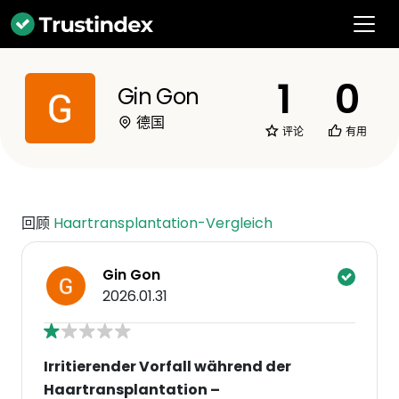
1
0
Gin Gon
德国
评论
有用
回顾
Haartransplantation-Vergleich
Gin Gon
2026.01.31
Irritierender Vorfall während der
Haartransplantation –