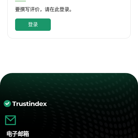
要撰写评价，请在此登录。
Beschwerden nach dem Eingriff
登录
Zusätzlich hatte ich nach dem Eingriff
deutliche Gehschwierigkeiten, was mich
beunruhigt hat. Auch hierzu hätte ich mir
mehr Aufklärung und medizinische
Betreuung gewünscht.
Warum ich das heute erwähne
Wie gesagt, ich habe darüber nachgedacht,
ob ich diesen Vorfall ansprechen soll. Es ist
kein Thema, über das man leicht schreibt.
Dennoch glaube ich, dass gerade bei
Eingriffen unter Sedierung ein sensibler
Umgang und eine respektvolle
电子邮箱