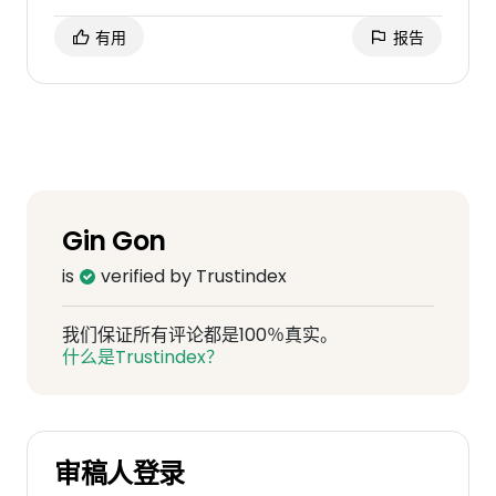
有用
报告
„Hast du ihm auch die Unterhose
angezogen?“
Offensichtlich wurde dabei davon
ausgegangen, dass ich die Sprache nicht
verstehe.
Gin Gon
Was mich daran besonders irritiert hat, ist
is
verified by Trustindex
die Tatsache, dass der Eingriff ausschließlich
am Kopf stattfand. Bis heute ist für mich
我们保证所有评论都是100％真实。
nicht nachvollziehbar, warum meine
什么是Trustindex？
Unterwäsche überhaupt ein Thema
gewesen sein sollte. Eine Erklärung dazu
wurde mir nicht gegeben, was bei mir offene
Fragen und ein unangenehmes Gefühl
审稿人登录
hinterlassen hat.