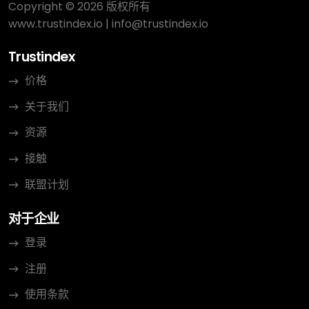
Copyright © 2026 版权所有
Vielleicht trägt dieser Bericht dazu bei, dass
www.trustindex.io
|
info@trustindex.io
solche Situationen in Zukunft sensibler
gehandhabt werden.
Trustindex
价格
PS: Aus persönlichen Gründen will ich dabei
关于我们
keine weiteren Informationen über meine
Person preisgeben.
资源
接触
联盟计划
对于企业
登录
注册
使用条款