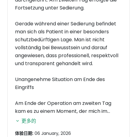
Fortsetzung unter Sedierung.
Gerade während einer Sedierung befindet
man sich als Patient in einer besonders
schutzbedürftigen Lage. Man ist nicht
vollständig bei Bewusstsein und darauf
angewiesen, dass professionell, respektvoll
und transparent gehandelt wird.
Unangenehme Situation am Ende des
Eingriffs
Am Ende der Operation am zweiten Tag
kam es zu einem Moment, der mich im
Nachhinein stark verunsichert hat. Das
更多的
Personal sprach auf türkisch miteinander
体验日期:
06 January, 2026
und sagte übersetzt: