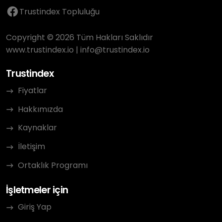
Trustindex Topluluğu
Vielleicht trägt dieser Bericht dazu bei, dass
solche Situationen in Zukunft sensibler
Copyright © 2026 Tüm Hakları Saklıdır
gehandhabt werden.
www.trustindex.io
|
info@trustindex.io
Trustindex
PS: Aus persönlichen Gründen will ich dabei
keine weiteren Informationen über meine
Fiyatlar
Person preisgeben.
Hakkımızda
Kaynaklar
İletişim
Ortaklık Programı
İşletmeler için
Giriş Yap