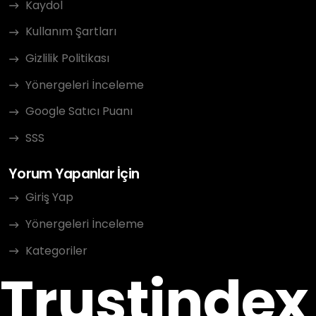
Kaydol
Kullanım Şartları
Gizlilik Politikası
Yönergeleri İnceleme
Google Satıcı Puanı
SSS
Yorum Yapanlar İçin
Giriş Yap
Yönergeleri İnceleme
Kategoriler
Trustindex