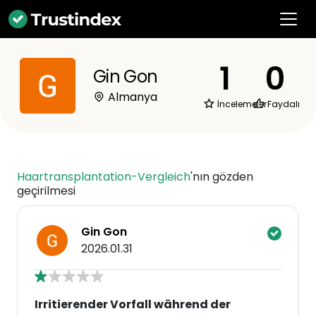
1
0
Gin Gon
Almanya
İncelemeler
Faydalı
Haartransplantation-Vergleich
'nın gözden
geçirilmesi
Gin Gon
2026.01.31
Irritierender Vorfall während der