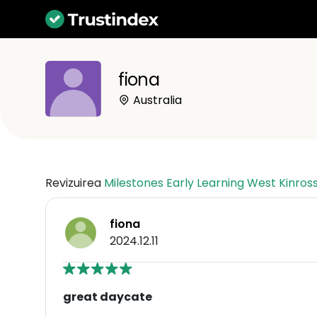
fiona
Australia
Revizuirea
Milestones Early Learning West Kinros
fiona
2024.12.11
great daycate