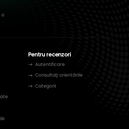
 o
Pentru recenzori
Autentificare
Consultați orientările
Categorii
tate
le