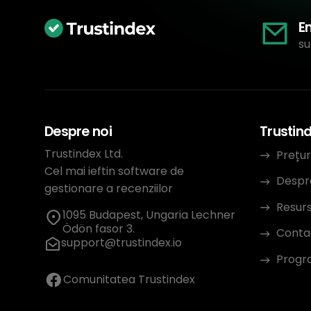
E
su
Despre noi
Trustin
Trustindex Ltd.
Prețur
Cel mai ieftin software de
Despr
gestionare a recenziilor
Resur
1095 Budapest, Ungaria Lechner
Ödön fasor 3.
Conta
support@trustindex.io
Progra
Comunitatea Trustindex