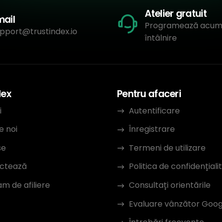
Atelier gratuit
mail
Programează acum
pport@trustindex.io
întâlnire
dex
Pentru afaceri
i
Autentificare
e noi
Înregistrare
se
Termeni de utilizare
ctează
Politica de confidențiali
m de afiliere
Consultați orientările
Evaluare vânzător Goog