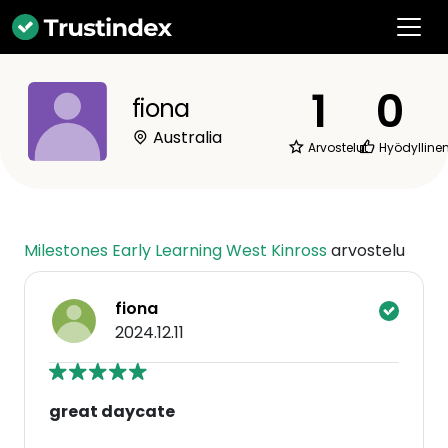
1
0
fiona
Australia
Arvostelut
Hyödylline
Milestones Early Learning West Kinross
arvostelu
fiona
2024.12.11
great daycate