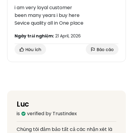
i am very loyal customer
been many years i buy here
Sevice quality all in One place
Ngày trải nghiệm:
21 April, 2026
Hữu ích
Báo cáo
Luc
is
verified by Trustindex
Chúng tôi đảm bảo tất cả các nhận xét là