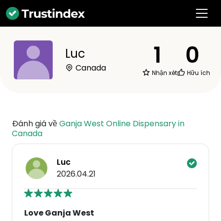
1
0
Luc
Canada
Nhận xét
Hữu ích
Đánh giá về
Ganja West Online Dispensary in
Canada
Luc
2026.04.21
Love Ganja West