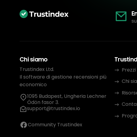
E
su
Chi siamo
Trustin
Trustindex Ltd.
Prezzi
Il software di gestione recensioni più
Chi s
economico
Risors
1095 Budapest, Ungheria Lechner
Ödön fasor 3.
Conta
support@trustindex.io
Progra
Community Trustindex