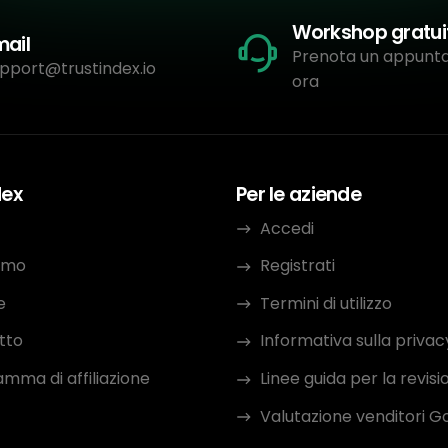
Workshop gratui
mail
Prenota un appun
pport@trustindex.io
ora
dex
Per le aziende
Accedi
iamo
Registrati
e
Termini di utilizzo
tto
Informativa sulla privac
mma di affiliazione
Linee guida per la revisi
Valutazione venditori G