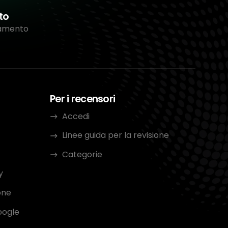
to
tamento
Per i recensori
Accedi
Linee guida per la revisione
Categorie
y
one
oogle