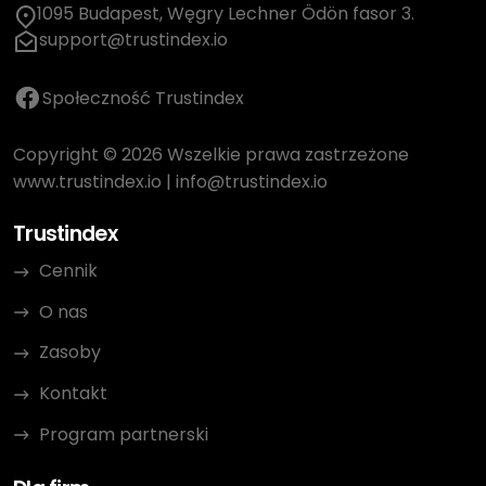
1095 Budapest, Węgry Lechner Ödön fasor 3.
support@trustindex.io
Społeczność Trustindex
Copyright © 2026 Wszelkie prawa zastrzeżone
www.trustindex.io
|
info@trustindex.io
Trustindex
Cennik
O nas
Zasoby
Kontakt
Program partnerski