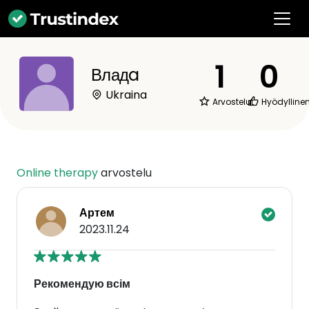
1
0
Владa
Ukraina
Arvostelut
Hyödylline
Online therapy
arvostelu
Артем
2023.11.24
Рекомендую всім