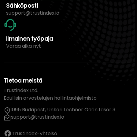
Sähköposti
support@trustindex.io
Ilmainen työpaja
Varaa aika nyt
Tietoa meistä
Trustindex Ltd.
Edullisin arvostelujen hallintaohjelmisto
1095 Budapest, Unkari Lechner Ödön fasor 3.
support@trustindex.io
Trustindex-yhteisö