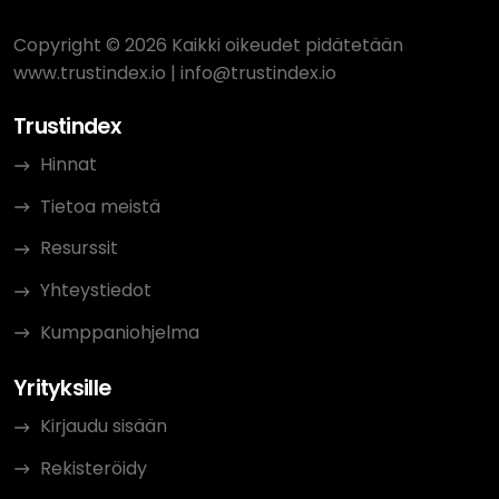
Copyright © 2026 Kaikki oikeudet pidätetään
www.trustindex.io
|
info@trustindex.io
Trustindex
Hinnat
Tietoa meistä
Resurssit
Yhteystiedot
Kumppaniohjelma
Yrityksille
Kirjaudu sisään
Rekisteröidy