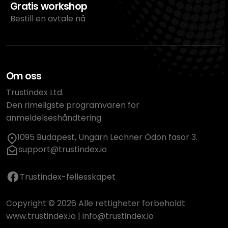
Gratis workshop
Bestill en avtale nå
Om oss
Trustindex Ltd.
Den rimeligste programvaren for
anmeldelseshåndtering
1095 Budapest, Ungarn Lechner Ödön fasor 3.
support@trustindex.io
Trustindex-fellesskapet
Copyright © 2026 Alle rettigheter forbeholdt
www.trustindex.io
|
info@trustindex.io