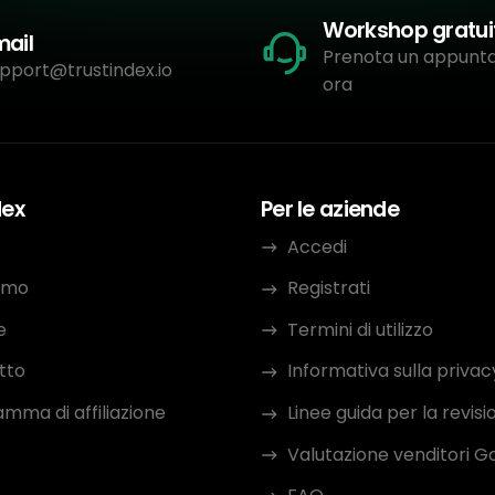
Workshop gratui
mail
Prenota un appun
pport@trustindex.io
ora
dex
Per le aziende
Accedi
iamo
Registrati
e
Termini di utilizzo
tto
Informativa sulla privac
mma di affiliazione
Linee guida per la revisi
Valutazione venditori G