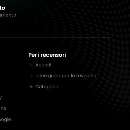
to
tamento
Per i recensori
Accedi
Linee guida per la revisione
Categorie
y
one
oogle