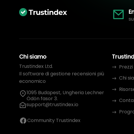
E
su
Chi siamo
Trustin
Trustindex Ltd.
Prezzi
Il software di gestione recensioni più
Chi s
economico
Risors
1095 Budapest, Ungheria Lechner
Ödön fasor 3.
Conta
support@trustindex.io
Progra
Community Trustindex