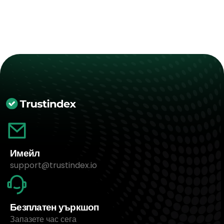
Имейл
support@trustindex.io
Безплатен уъркшоп
Запазете час сега