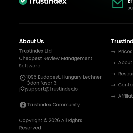
E
su
About Us
Trustin
Trustindex Ltd.
Prices
Cheapest Review Management
About
Software
Resou
1095 Budapest, Hungary Lechner
Ödön fasor 3.
Conta
support@trustindex.io
Affili
Trustindex Community
Copyright © 2026 All Rights
Reserved