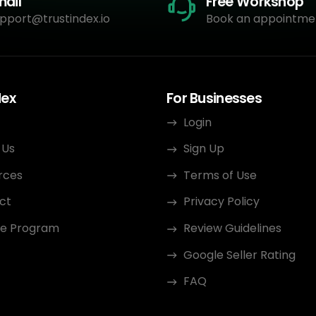
mail
Free Workshop
pport@trustindex.io
Book an appointme
dex
For Businesses
Login
 Us
Sign Up
rces
Terms of Use
ct
Privacy Policy
ate Program
Review Guidelines
Google Seller Rating
FAQ