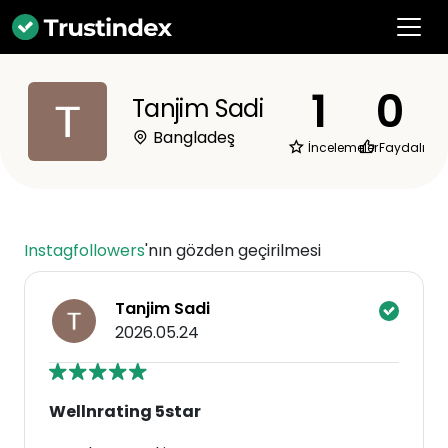
1
0
Tanjim Sadi
Bangladeş
İncelemeler
Faydalı
Instagfollowers
'nın gözden geçirilmesi
Tanjim Sadi
2026.05.24
Wellnrating 5star