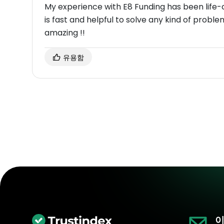
My experience with E8 Funding has been life-c
is fast and helpful to solve any kind of prob
amazing !!
유용함
이