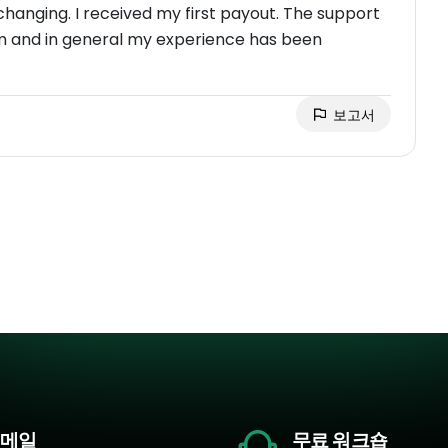
hanging. I received my first payout. The support
lem and in general my experience has been
보고서
메일
무료 워크숍