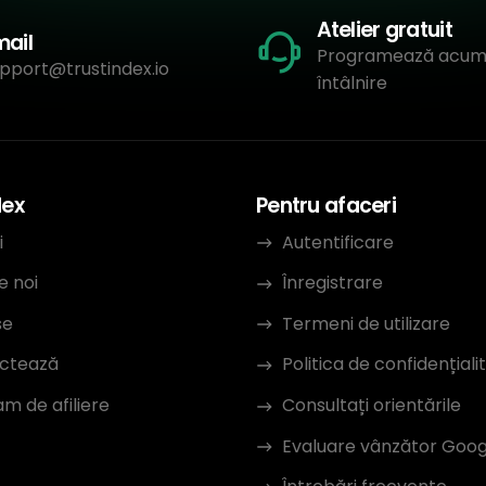
Atelier gratuit
mail
Programează acum
pport@trustindex.io
întâlnire
dex
Pentru afaceri
i
Autentificare
e noi
Înregistrare
se
Termeni de utilizare
ctează
Politica de confidențiali
m de afiliere
Consultați orientările
Evaluare vânzător Goog