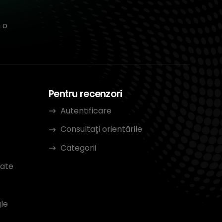
 o
Pentru recenzori
Autentificare
Consultați orientările
Categorii
tate
le