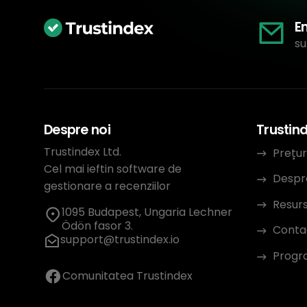
E
su
Despre noi
Trustin
Trustindex Ltd.
Prețur
Cel mai ieftin software de
Despr
gestionare a recenziilor
Resur
1095 Budapest, Ungaria Lechner
Ödön fasor 3.
Conta
support@trustindex.io
Progra
Comunitatea Trustindex