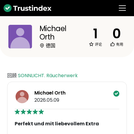
Michael
1
0
Orth
评论
有用
德国
回顾
SONNLICHT. Räucherwerk
Michael Orth
2026.05.09
Perfekt und mit liebevollem Extra