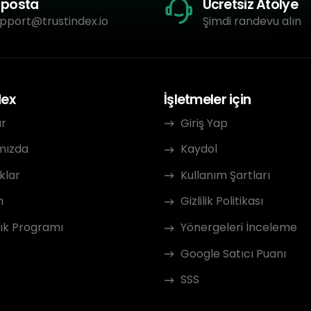
-posta
Ücretsiz Atölye
pport@trustindex.io
Şimdi randevu alın
dex
İşletmeler için
ar
Giriş Yap
mızda
Kaydol
klar
Kullanım Şartları
m
Gizlilik Politikası
ık Programı
Yönergeleri İnceleme
Google Satıcı Puanı
SSS