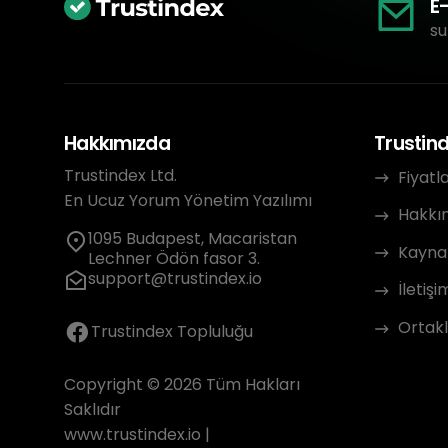
E
su
Hakkımızda
Trustin
Trustindex Ltd.
Fiyatl
En Ucuz Yorum Yönetim Yazılımı
Hakkı
1095 Budapest, Macaristan
Kayna
Lechner Ödön fasor 3.
support@trustindex.io
İletişi
Ortakl
Trustindex Topluluğu
Copyright © 2026 Tüm Hakları
Saklıdır
www.trustindex.io
|