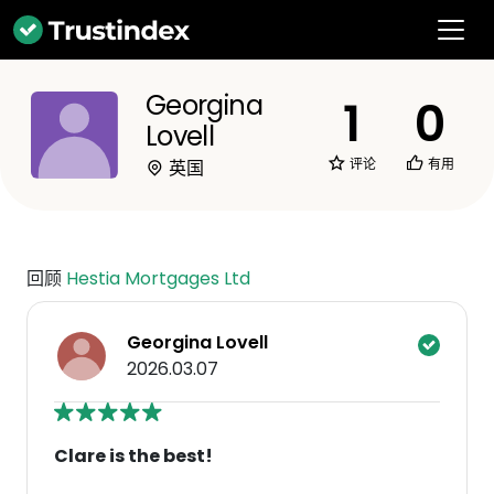
Georgina
1
0
Lovell
评论
有用
英国
回顾
Hestia Mortgages Ltd
Georgina Lovell
2026.03.07
Clare is the best!