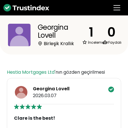
Georgina
1
0
Lovell
İncelemeler
Faydalı
Birleşik Krallık
Hestia Mortgages Ltd
'nın gözden geçirilmesi
Georgina Lovell
2026.03.07
Clare is the best!