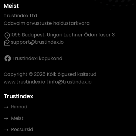
Meist
Trustindex Ltd.
Odavaim arvustuste haldustarkvara
1095 Budapest, Ungari Lechner Ödön fasor 3.
support@trustindex.io
Trustindexi kogukond
Copyright © 2026 Kõik õigused kaitstud
www.trustindex.io
|
info@trustindex.io
Trustindex
Hinnad
Meist
Ressursid