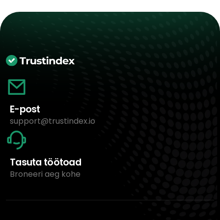
E-post
support@trustindex.io
Tasuta töötoad
Broneeri aeg kohe