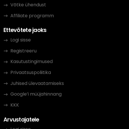
Võtke ühendust
Affiliate programm
Ettevõtete jaoks
Logi sisse
Registreeru
Kasutustingimused
Privaatsuspoliitika
Juhised ülevaatamiseks
Google’i müüjahinnang
KKK
Arvustajatele