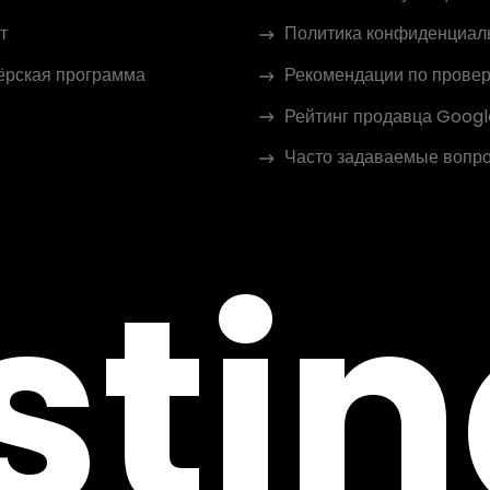
т
Политика конфиденциал
ёрская программа
Рекомендации по провер
Рейтинг продавца Googl
Часто задаваемые вопр
sti