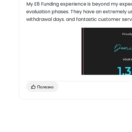
My E8 Funding experience is beyond my expect
evaluation phases. They have an extremely u
withdrawal days. and fantastic customer servi
Полезно