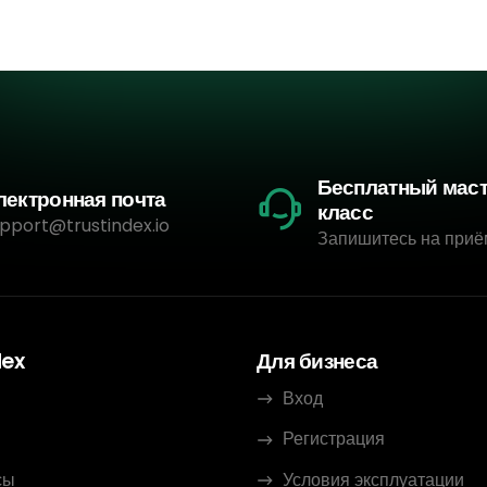
Бесплатный мас
лектронная почта
класс
pport@trustindex.io
Запишитесь на приё
dex
Для бизнеса
Вход
Регистрация
сы
Условия эксплуатации