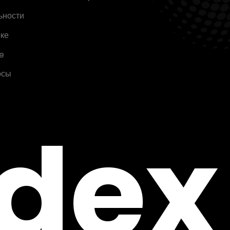
ьности
ке
e
осы
ndex