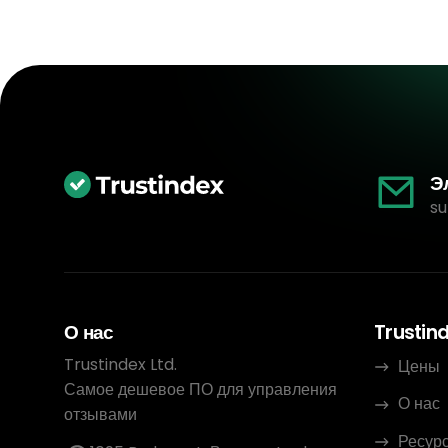
Э
su
О нас
Trustin
Trustindex Ltd.
Цены
Самое дешевое ПО для управления
О нас
отзывами
Ресур