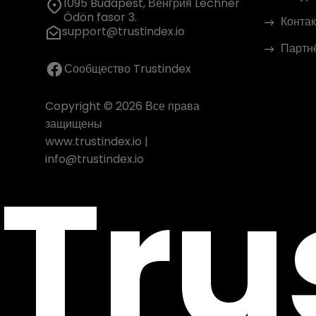
1095 Budapest, Венгрия Lechner
Ödön fasor 3.
Контак
support@trustindex.io
Партн
Сообщество Trustindex
Copyright © 2026 Все права
защищены
www.trustindex.io
|
Tru
info@trustindex.io