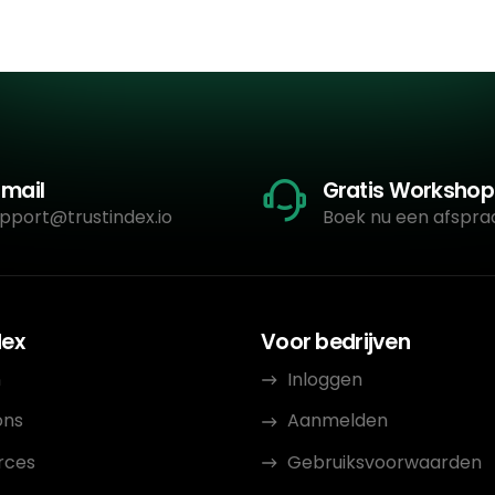
-mail
Gratis Workshop
pport@trustindex.io
Boek nu een afspra
dex
Voor bedrijven
n
Inloggen
ons
Aanmelden
rces
Gebruiksvoorwaarden