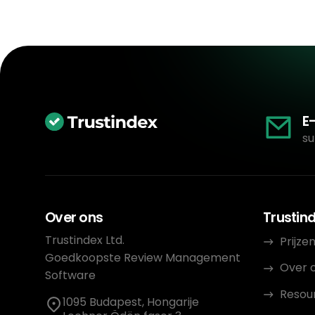
E
su
Over ons
Trustin
Trustindex Ltd.
Prijze
Goedkoopste Review Management
Over 
Software
Resou
1095 Budapest, Hongarije