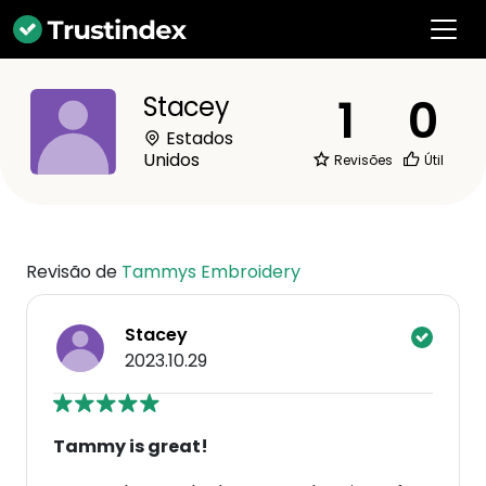
1
0
Stacey
Estados
Unidos
Revisões
Útil
Revisão de
Tammys Embroidery
Stacey
2023.10.29
Tammy is great!