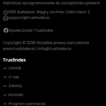
Najtańsze oprogramowanie do zarządzania opiniami
1095 Budapest, Węgry Lechner Ödön fasor 3.
support@trustindex.io
Społeczność Trustindex
Copyright © 2026 Wszelkie prawa zastrzeżone
www.trustindex.io
|
info@trustindex.io
Trustindex
Cennik
O nas
Zasoby
Kontakt
Program partnerski