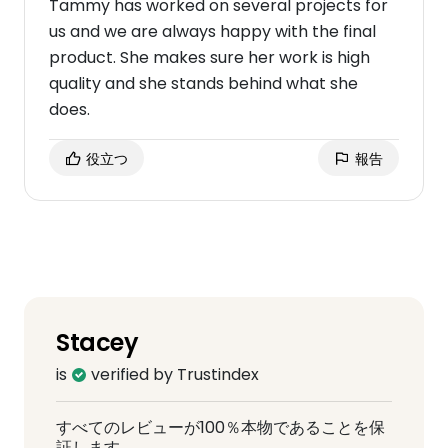
Tammy has worked on several projects for
us and we are always happy with the final
product. She makes sure her work is high
quality and she stands behind what she
does.
役立つ
報告
Stacey
is
verified by Trustindex
すべてのレビューが100％本物であることを保
証します。