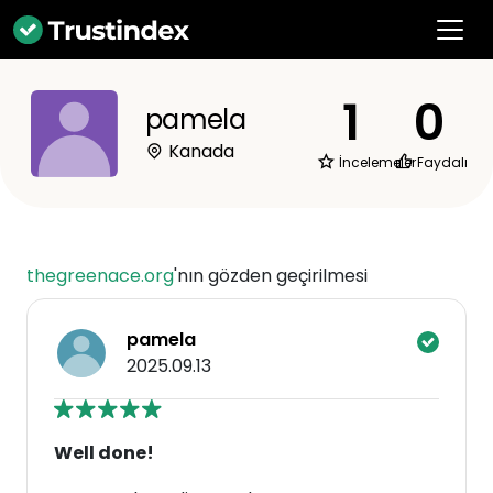
1
0
pamela
Kanada
İncelemeler
Faydalı
thegreenace.org
'nın gözden geçirilmesi
pamela
2025.09.13
Well done!