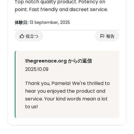
Top notch quality product. Potency on
point. Fast friendly and discreet service.
体験日:
13 September, 2025
役立つ
報告
thegreenace.org からの返信
2025.10.09
Thank you, Pamela! We're thrilled to
hear you enjoyed the product and
service. Your kind words mean a lot
to us!