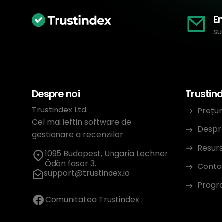
E
su
Despre noi
Trustin
Trustindex Ltd.
Prețur
Cel mai ieftin software de
Despr
gestionare a recenziilor
Resur
1095 Budapest, Ungaria Lechner
Ödön fasor 3.
Conta
support@trustindex.io
Progra
Comunitatea Trustindex