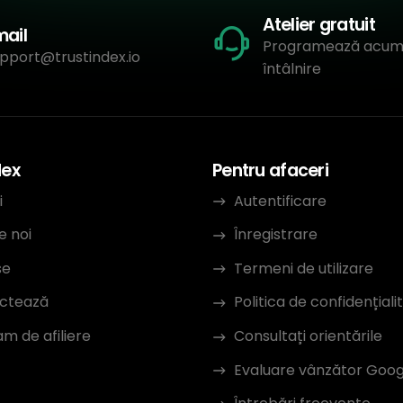
Atelier gratuit
mail
Programează acum
pport@trustindex.io
întâlnire
dex
Pentru afaceri
i
Autentificare
e noi
Înregistrare
se
Termeni de utilizare
ctează
Politica de confidențiali
m de afiliere
Consultați orientările
Evaluare vânzător Goog