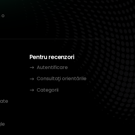
 o
Pentru recenzori
Autentificare
Consultați orientările
Categorii
tate
le